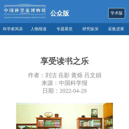
公众版
学术版
科学家风采
人物报道
专题展览
研究纵深
采集进展
数说
关于本馆
享受读书之乐
作者：刘洁 岳影 黄烁 吕文娟
来源：中国科学报
日期：2022-04-29