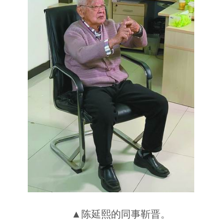
▲陈延熙的同事靳晋。