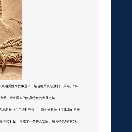
政治属性为叙事逻辑，结合红军长征胜利90周年、“科
聚力量、服务国家的独具特色的发展之路。
期各地科技社团”“继往开来——新中国科技社团体系的初步
一批科技社团，形成了一条符合实际、独具特色的科技社