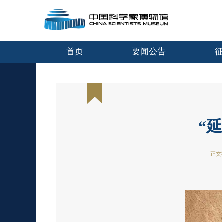
首页
要闻公告
“
正文