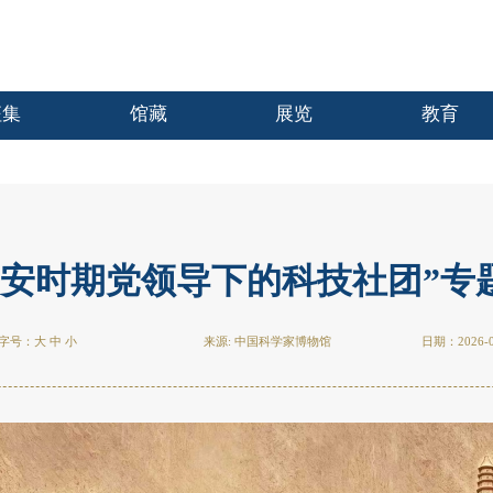
征集
馆藏
展览
教育
延安时期党领导下的科技社团”专
字号：
大
中
小
来源: 中国科学家博物馆
日期：2026-0