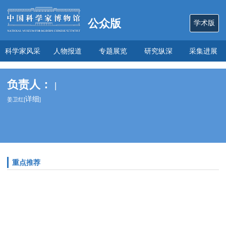
公众版
学术版
科学家风采
人物报道
专题展览
研究纵深
采集进展
数说
关于本馆
负责人：
|
详细
姜卫红[
]
重点推荐