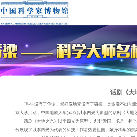
话剧《大
“科学没有了争论，就好像地壳没有了碰撞，是激发不出能量的！”
京大学启动，中国地质大学(武汉)以李四光为原型的话剧《大地
话剧《大地之光》以李四光为原型，以其“爱国、求是、担
分展现了以李四光为代表的科技工作者热爱祖国、献身科学的崇