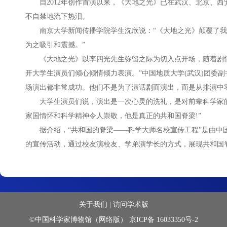
自2012年创作首演以来，《大地之光》已在武汉、北京、
不自禁地流下热泪。
南京大学新闻传播学院学生沈欣说：“《大地之光》颠覆了
为之吸引和震撼。”
《大地之光》以李四光先生弥留之际为切入点开场，随着剧
开大学生演员们倾心倾情倾力表演。”中国地质大学(武汉)团委
场演出都非常成功。他们不是为了演话剧而演出，而是从排演中
大学生演员们说，演出是一次心灵的洗礼，是对前辈科学家
家国情怀和科学精神令人崇敬，他是真正的共和国脊梁!”
据介绍，“共和国的脊梁——科学大师名校宣传工程”是由中
的宣传活动，通过校友演校友、学弟演学长的方式，展现共和国
关于我们
|
访问学术版
©中国科学家博物馆（网络版） 京ICP备 16033350号-2