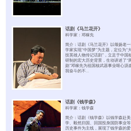
话剧《马兰花开》
科学家：邓稼先
简介：话剧《马兰花开》以颂扬老一
学家实现“中国梦”为主题，定位为“
技英雄人物传记话剧”，立足于中国
研制的宏大历史背景，生动讲述了“
勋”邓稼先为祖国核武器事业呕心沥
我奋斗的不...
话剧《钱学森》
科学家：钱学森
简介：话剧《钱学森》以钱学森赴美
学、毅然归国、回国投身国防事业等
历史事件为主线，展现了钱学森的爱