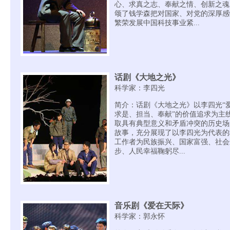
心、求真之志、奉献之情、创新之魂
颂了钱学森把对国家、对党的深厚感
繁荣发展中国科技事业紧...
话剧《大地之光》
科学家：李四光
简介：话剧《大地之光》以李四光“
求是、担当、奉献”的价值追求为主
取具有典型意义和矛盾冲突的历史场
故事，充分展现了以李四光为代表的
工作者为民族振兴、国家富强、社会
步、人民幸福鞠躬尽...
音乐剧《爱在天际》
科学家：郭永怀