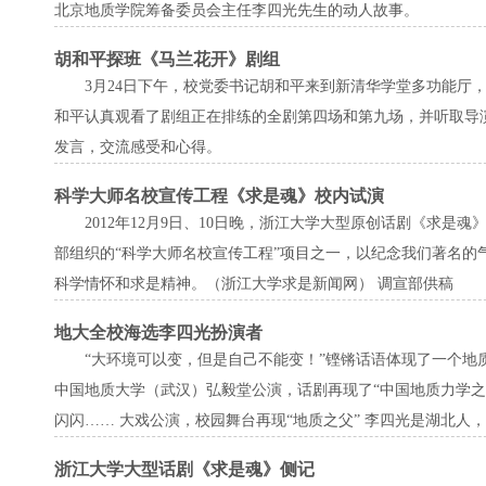
北京地质学院筹备委员会主任李四光先生的动人故事。
胡和平探班《马兰花开》剧组
3月24日下午，校党委书记胡和平来到新清华学堂多功能厅
和平认真观看了剧组正在排练的全剧第四场和第九场，并听取导
发言，交流感受和心得。
科学大师名校宣传工程《求是魂》校内试演
2012年12月9日、10日晚，浙江大学大型原创话剧《求
部组织的“科学大师名校宣传工程”项目之一，以纪念我们著名
科学情怀和求是精神。（浙江大学求是新闻网） 调宣部供稿
地大全校海选李四光扮演者
“大环境可以变，但是自己不能变！”铿锵话语体现了一个
中国地质大学（武汉）弘毅堂公演，话剧再现了“中国地质力学
闪闪…… 大戏公演，校园舞台再现“地质之父” 李四光是湖北
浙江大学大型话剧《求是魂》侧记