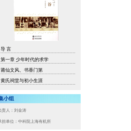
导 言
第一章 少年时代的求学
莆仙文风、书香门第
黄氏祠堂与初小生涯
集小组
负责人：
刘金涛
承担单位：
中科院上海有机所