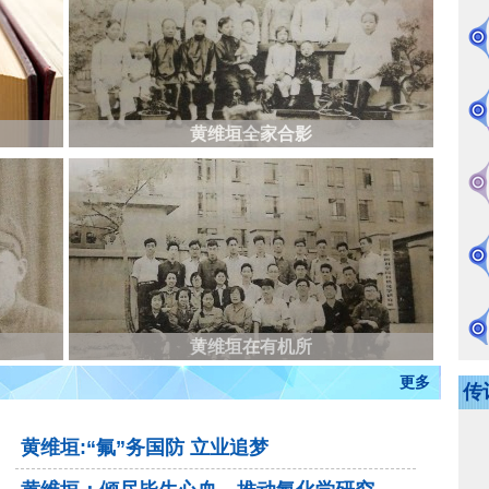
黄维垣全家合影
黄维垣在有机所
更多
传
黄维垣:“氟”务国防 立业追梦